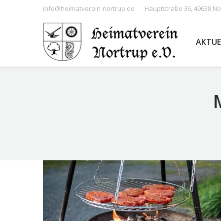
info@heimatverein-nortrup.de
Hauptstraße 36, 49638 No
AKTUE
You are here: