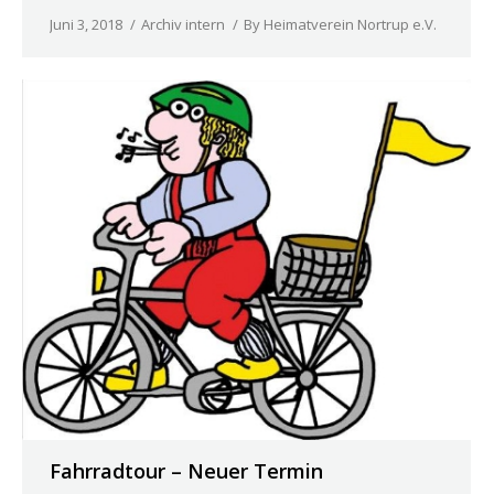
Juni 3, 2018
Archiv intern
By
Heimatverein Nortrup e.V.
Fahrradtour – Neuer Termin